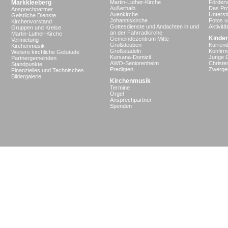
Markkleeberg
Martin-Luther-Kirche
Förderv
Außerhalb
Das Pro
Ansprechpartner
Auenkirche
Unterst
Geistliche Dienste
Johanniskirche
Fotos u
Kirchenvorstand
Gottesdienste und Andachten in und
Aktivit
Gruppen und Kreise
an der Fahrradkirche
Martin-Luther-Kirche
Kinder
Gemeindezentrum Mitte
Vermietung
Großdeuben
Kurrend
Kirchenmusik
Großstädeln
Konfir
Weitere kirchliche Gebäude
Kursana-Domizil
Junge 
Partnergemeinden
AWO-Seniorenheim
Christe
Standpunkte
Predigten
Zwergen
Finanzielles und Technisches
Bildergalerie
Kirchenmusik
Termine
Orgel
Ansprechpartner
Spenden