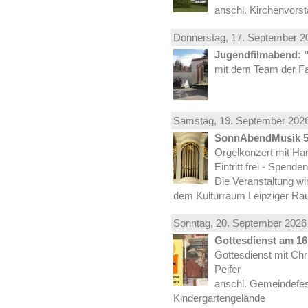
anschl. Kirchenvors
Donnerstag, 17.
September
20
Jugendfilmabend: 
mit dem Team der Fa
Samstag, 19.
September
2026
SonnAbendMusik 
Orgelkonzert mit Han
Eintritt frei - Spend
Die Veranstaltung wi
dem Kulturraum Leipziger Ra
Sonntag, 20.
September
2026 
Gottesdienst am 16.
Gottesdienst mit Ch
Peifer
anschl. Gemeindefes
Kindergartengelände