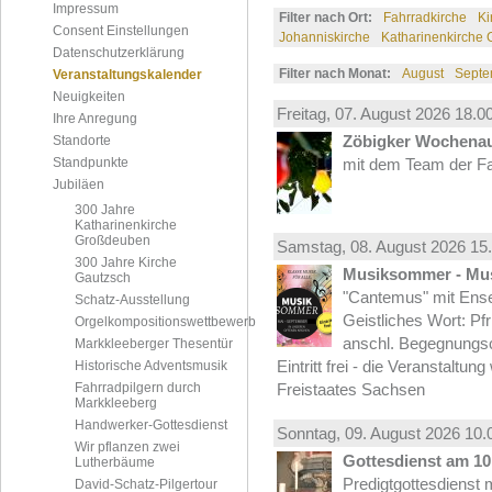
Impressum
Filter nach Ort:
Fahrradkirche
Ki
Consent Einstellungen
Johanniskirche
Katharinenkirche
Datenschutzerklärung
Filter nach Monat:
August
Septe
Veranstaltungskalender
Neuigkeiten
Freitag, 07.
August
2026 18.00
Ihre Anregung
Zöbigker Wochena
Standorte
Standpunkte
mit dem Team der Fa
Jubiläen
300 Jahre
Katharinenkirche
Großdeuben
Samstag, 08.
August
2026 15.
300 Jahre Kirche
Musiksommer - Mus
Gautzsch
"Cantemus" mit Ense
Schatz-Ausstellung
Geistliches Wort: Pf
Orgelkompositionswettbewerb
anschl. Begegnungs
Markkleeberger Thesentür
Eintritt frei - die Veranstaltun
Historische Adventsmusik
Fahrradpilgern durch
Freistaates Sachsen
Markkleeberg
Handwerker-Gottesdienst
Sonntag, 09.
August
2026 10.
Wir pflanzen zwei
Gottesdienst am 10.
Lutherbäume
Predigtgottesdienst m
David-Schatz-Pilgertour