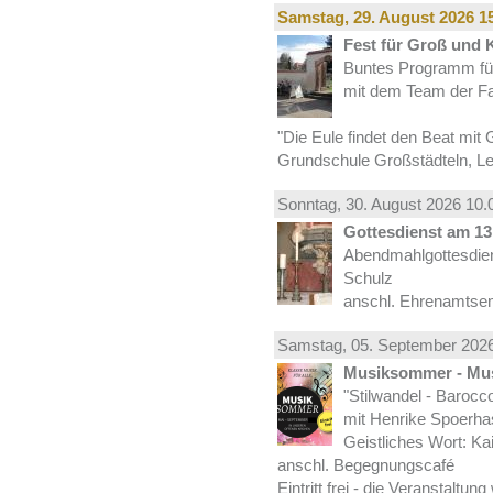
Samstag, 29.
August
2026 15
Fest für Groß und 
Buntes Programm für
mit dem Team der Fa
"Die Eule findet den Beat mit 
Grundschule Großstädteln, Lei
Sonntag, 30.
August
2026 10.
Gottesdienst am 13.
Abendmahlgottesdiens
Schulz
anschl. Ehrenamtse
Samstag, 05.
September
2026
Musiksommer - Mus
"Stilwandel - Barocco I
mit Henrike Spoerha
Geistliches Wort: Ka
anschl. Begegnungscafé
Eintritt frei - die Veranstaltun