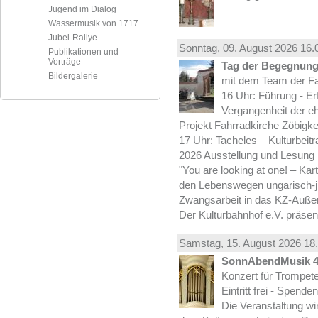
Jugend im Dialog
Wassermusik von 1717
Jubel-Rallye
Sonntag, 09.
August
2026 16.
Publikationen und
Vorträge
Tag der Begegnung 
Bildergalerie
mit dem Team der Fa
16 Uhr: Führung - Er
Vergangenheit der e
Projekt Fahrradkirche Zöbigke
17 Uhr: Tacheles – Kulturbeit
2026 Ausstellung und Lesung
"You are looking at one! – Kar
den Lebenswegen ungarisch-jü
Zwangsarbeit in das KZ-Außen
Der Kulturbahnhof e.V. präsen
Samstag, 15.
August
2026 18.
SonnAbendMusik 
Konzert für Trompe
Eintritt frei - Spend
Die Veranstaltung wi