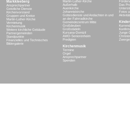
Markkleeberg
Martin-Luther-Kirche
Förderv
Außerhalb
Das Pro
Ansprechpartner
Auenkirche
Unterst
Geistliche Dienste
Johanniskirche
Fotos u
Kirchenvorstand
Gottesdienste und Andachten in und
Aktivit
Gruppen und Kreise
an der Fahrradkirche
Martin-Luther-Kirche
Kinder
Gemeindezentrum Mitte
Vermietung
Großdeuben
Kurrend
Kirchenmusik
Großstädeln
Konfir
Weitere kirchliche Gebäude
Kursana-Domizil
Junge 
Partnergemeinden
AWO-Seniorenheim
Christe
Standpunkte
Predigten
Zwergen
Finanzielles und Technisches
Bildergalerie
Kirchenmusik
Termine
Orgel
Ansprechpartner
Spenden