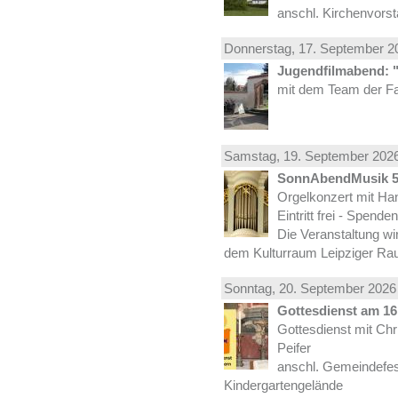
anschl. Kirchenvors
Donnerstag, 17.
September
20
Jugendfilmabend: 
mit dem Team der Fa
Samstag, 19.
September
2026
SonnAbendMusik 
Orgelkonzert mit Han
Eintritt frei - Spend
Die Veranstaltung wi
dem Kulturraum Leipziger Ra
Sonntag, 20.
September
2026 
Gottesdienst am 16.
Gottesdienst mit Ch
Peifer
anschl. Gemeindefes
Kindergartengelände