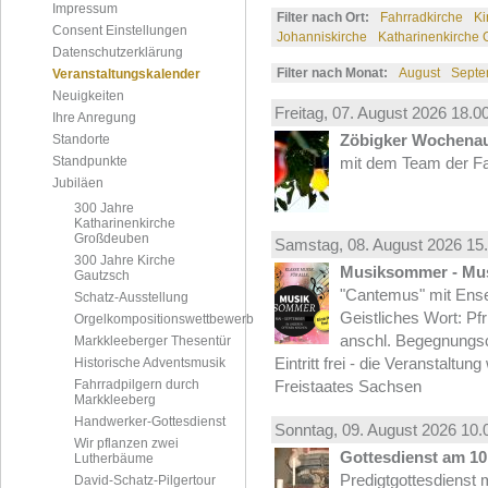
Impressum
Filter nach Ort:
Fahrradkirche
Ki
Consent Einstellungen
Johanniskirche
Katharinenkirche
Datenschutzerklärung
Filter nach Monat:
August
Septe
Veranstaltungskalender
Neuigkeiten
Freitag, 07.
August
2026 18.00
Ihre Anregung
Zöbigker Wochena
Standorte
Standpunkte
mit dem Team der Fa
Jubiläen
300 Jahre
Katharinenkirche
Großdeuben
Samstag, 08.
August
2026 15.
300 Jahre Kirche
Musiksommer - Mus
Gautzsch
"Cantemus" mit Ense
Schatz-Ausstellung
Geistliches Wort: Pf
Orgelkompositionswettbewerb
anschl. Begegnungs
Markkleeberger Thesentür
Eintritt frei - die Veranstaltun
Historische Adventsmusik
Fahrradpilgern durch
Freistaates Sachsen
Markkleeberg
Handwerker-Gottesdienst
Sonntag, 09.
August
2026 10.
Wir pflanzen zwei
Gottesdienst am 10.
Lutherbäume
Predigtgottesdienst m
David-Schatz-Pilgertour