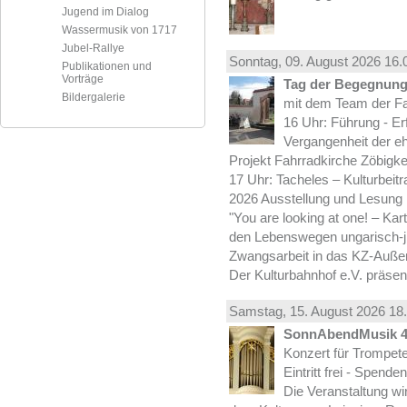
Jugend im Dialog
Wassermusik von 1717
Jubel-Rallye
Sonntag, 09.
August
2026 16.
Publikationen und
Vorträge
Tag der Begegnung 
Bildergalerie
mit dem Team der Fa
16 Uhr: Führung - Er
Vergangenheit der e
Projekt Fahrradkirche Zöbigke
17 Uhr: Tacheles – Kulturbeit
2026 Ausstellung und Lesung
"You are looking at one! – Kar
den Lebenswegen ungarisch-jü
Zwangsarbeit in das KZ-Außen
Der Kulturbahnhof e.V. präsen
Samstag, 15.
August
2026 18.
SonnAbendMusik 
Konzert für Trompe
Eintritt frei - Spend
Die Veranstaltung wi