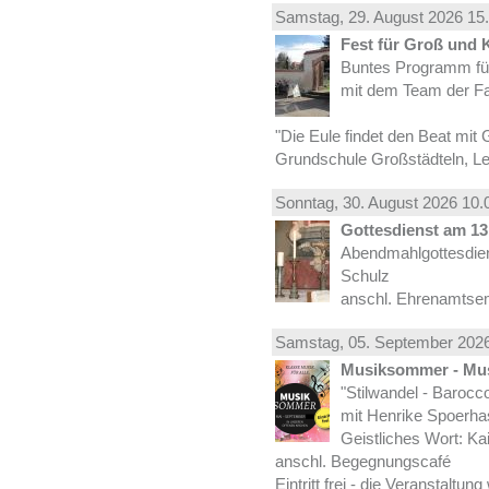
Samstag, 29.
August
2026 15.
Fest für Groß und 
Buntes Programm für
mit dem Team der Fa
"Die Eule findet den Beat mit 
Grundschule Großstädteln, Lei
Sonntag, 30.
August
2026 10.
Gottesdienst am 13.
Abendmahlgottesdiens
Schulz
anschl. Ehrenamtse
Samstag, 05.
September
2026
Musiksommer - Mus
"Stilwandel - Barocco I
mit Henrike Spoerha
Geistliches Wort: Ka
anschl. Begegnungscafé
Eintritt frei - die Veranstaltun