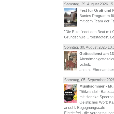
Samstag, 29.
August
2026 15.
Fest für Groß und 
Buntes Programm für
mit dem Team der Fa
"Die Eule findet den Beat mit 
Grundschule Großstädteln, Lei
Sonntag, 30.
August
2026 10.
Gottesdienst am 13.
Abendmahlgottesdiens
Schulz
anschl. Ehrenamtse
Samstag, 05.
September
2026
Musiksommer - Mus
"Stilwandel - Barocco I
mit Henrike Spoerha
Geistliches Wort: Ka
anschl. Begegnungscafé
Eintritt frei - die Veranstaltun