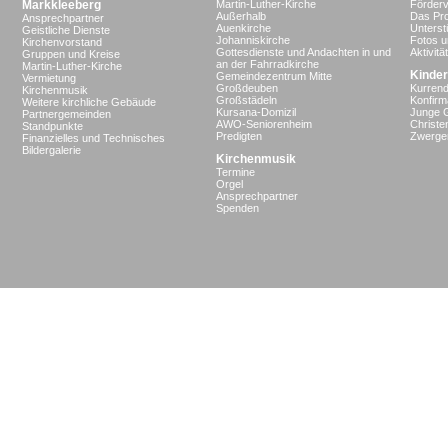
Markkleeberg
Martin-Luther-Kirche
Förderv
Außerhalb
Das Pro
Ansprechpartner
Auenkirche
Unterst
Geistliche Dienste
Johanniskirche
Fotos u
Kirchenvorstand
Gottesdienste und Andachten in und
Aktivit
Gruppen und Kreise
an der Fahrradkirche
Martin-Luther-Kirche
Kinder
Gemeindezentrum Mitte
Vermietung
Großdeuben
Kurrend
Kirchenmusik
Großstädeln
Konfir
Weitere kirchliche Gebäude
Kursana-Domizil
Junge 
Partnergemeinden
AWO-Seniorenheim
Christe
Standpunkte
Predigten
Zwergen
Finanzielles und Technisches
Bildergalerie
Kirchenmusik
Termine
Orgel
Ansprechpartner
Spenden