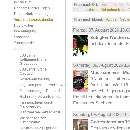
Impressum
Filter nach Ort:
Fahrradkirche
Ki
Consent Einstellungen
Johanniskirche
Katharinenkirche
Datenschutzerklärung
Filter nach Monat:
August
Septe
Veranstaltungskalender
Neuigkeiten
Freitag, 07.
August
2026 18.00
Ihre Anregung
Zöbigker Wochena
Standorte
Standpunkte
mit dem Team der Fa
Jubiläen
300 Jahre
Katharinenkirche
Großdeuben
Samstag, 08.
August
2026 15.
300 Jahre Kirche
Musiksommer - Mus
Gautzsch
"Cantemus" mit Ense
Schatz-Ausstellung
Geistliches Wort: Pf
Orgelkompositionswettbewerb
anschl. Begegnungs
Markkleeberger Thesentür
Eintritt frei - die Veranstaltun
Historische Adventsmusik
Fahrradpilgern durch
Freistaates Sachsen
Markkleeberg
Handwerker-Gottesdienst
Sonntag, 09.
August
2026 10.
Wir pflanzen zwei
Gottesdienst am 10.
Lutherbäume
Predigtgottesdienst m
David-Schatz-Pilgertour