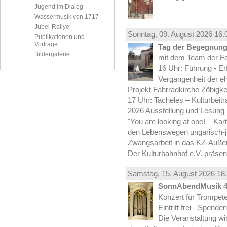
Jugend im Dialog
Wassermusik von 1717
Jubel-Rallye
Sonntag, 09.
August
2026 16.
Publikationen und
Vorträge
Tag der Begegnung 
Bildergalerie
mit dem Team der Fa
16 Uhr: Führung - Er
Vergangenheit der e
Projekt Fahrradkirche Zöbigke
17 Uhr: Tacheles – Kulturbeit
2026 Ausstellung und Lesung
"You are looking at one! – Kar
den Lebenswegen ungarisch-jü
Zwangsarbeit in das KZ-Außen
Der Kulturbahnhof e.V. präsen
Samstag, 15.
August
2026 18.
SonnAbendMusik 
Konzert für Trompe
Eintritt frei - Spend
Die Veranstaltung wi