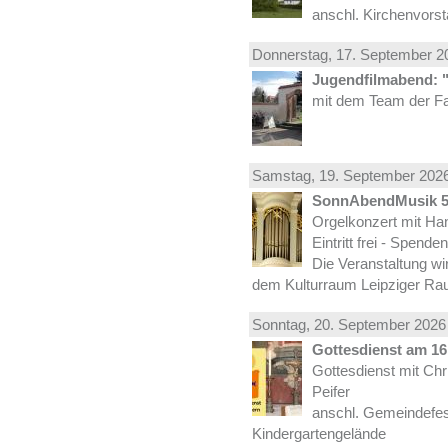
anschl. Kirchenvors
Donnerstag, 17.
September
20
Jugendfilmabend: 
mit dem Team der Fa
Samstag, 19.
September
2026
SonnAbendMusik 
Orgelkonzert mit Han
Eintritt frei - Spend
Die Veranstaltung wi
dem Kulturraum Leipziger Ra
Sonntag, 20.
September
2026 
Gottesdienst am 16.
Gottesdienst mit Ch
Peifer
anschl. Gemeindefes
Kindergartengelände