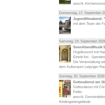
anschl. Kirchenvors
Donnerstag, 17.
September
20
Jugendfilmabend: 
mit dem Team der Fa
Samstag, 19.
September
2026
SonnAbendMusik 
Orgelkonzert mit Han
Eintritt frei - Spend
Die Veranstaltung wi
dem Kulturraum Leipziger Ra
Sonntag, 20.
September
2026 
Gottesdienst am 16.
Gottesdienst mit Ch
Peifer
anschl. Gemeindefes
Kindergartengelände