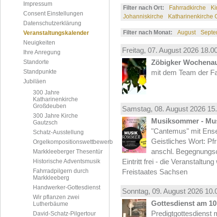
Impressum
Filter nach Ort:
Fahrradkirche
Ki
Consent Einstellungen
Johanniskirche
Katharinenkirche
Datenschutzerklärung
Filter nach Monat:
August
Septe
Veranstaltungskalender
Neuigkeiten
Freitag, 07.
August
2026 18.00
Ihre Anregung
Zöbigker Wochena
Standorte
Standpunkte
mit dem Team der Fa
Jubiläen
300 Jahre
Katharinenkirche
Großdeuben
Samstag, 08.
August
2026 15.
300 Jahre Kirche
Musiksommer - Mus
Gautzsch
"Cantemus" mit Ense
Schatz-Ausstellung
Geistliches Wort: Pf
Orgelkompositionswettbewerb
anschl. Begegnungs
Markkleeberger Thesentür
Eintritt frei - die Veranstaltun
Historische Adventsmusik
Fahrradpilgern durch
Freistaates Sachsen
Markkleeberg
Handwerker-Gottesdienst
Sonntag, 09.
August
2026 10.
Wir pflanzen zwei
Gottesdienst am 10.
Lutherbäume
Predigtgottesdienst m
David-Schatz-Pilgertour