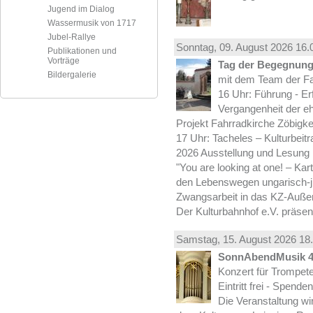
Jugend im Dialog
Wassermusik von 1717
Jubel-Rallye
Sonntag, 09.
August
2026 16.
Publikationen und
Vorträge
Tag der Begegnung 
Bildergalerie
mit dem Team der Fa
16 Uhr: Führung - Er
Vergangenheit der e
Projekt Fahrradkirche Zöbigke
17 Uhr: Tacheles – Kulturbeit
2026 Ausstellung und Lesung
"You are looking at one! – Kar
den Lebenswegen ungarisch-jü
Zwangsarbeit in das KZ-Außen
Der Kulturbahnhof e.V. präsen
Samstag, 15.
August
2026 18.
SonnAbendMusik 
Konzert für Trompe
Eintritt frei - Spend
Die Veranstaltung wi