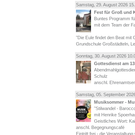
Samstag, 29.
August
2026 15.
Fest für Groß und 
Buntes Programm für
mit dem Team der Fa
"Die Eule findet den Beat mit 
Grundschule Großstädteln, Lei
Sonntag, 30.
August
2026 10.
Gottesdienst am 13.
Abendmahlgottesdiens
Schulz
anschl. Ehrenamtse
Samstag, 05.
September
2026
Musiksommer - Mus
"Stilwandel - Barocco I
mit Henrike Spoerha
Geistliches Wort: Ka
anschl. Begegnungscafé
Eintritt frei - die Veranstaltun