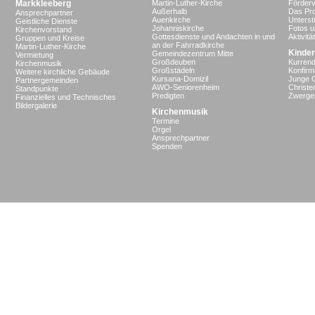
Markkleeberg
Martin-Luther-Kirche
Förderv
Außerhalb
Das Pro
Ansprechpartner
Auenkirche
Unterst
Geistliche Dienste
Johanniskirche
Fotos u
Kirchenvorstand
Gottesdienste und Andachten in und
Aktivit
Gruppen und Kreise
an der Fahrradkirche
Martin-Luther-Kirche
Kinder
Gemeindezentrum Mitte
Vermietung
Großdeuben
Kurrend
Kirchenmusik
Großstädeln
Konfir
Weitere kirchliche Gebäude
Kursana-Domizil
Junge 
Partnergemeinden
AWO-Seniorenheim
Christe
Standpunkte
Predigten
Zwergen
Finanzielles und Technisches
Bildergalerie
Kirchenmusik
Termine
Orgel
Ansprechpartner
Spenden