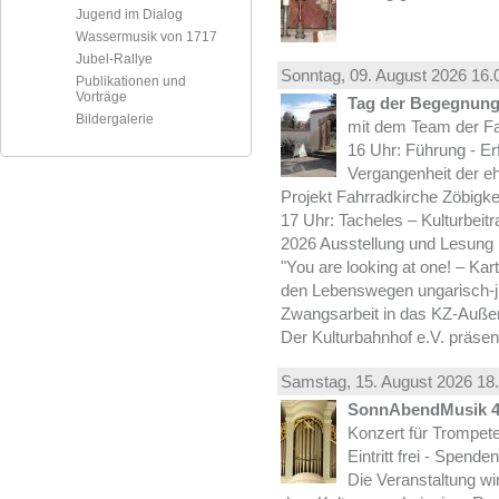
Jugend im Dialog
Wassermusik von 1717
Jubel-Rallye
Sonntag, 09.
August
2026 16.
Publikationen und
Vorträge
Tag der Begegnung 
Bildergalerie
mit dem Team der Fa
16 Uhr: Führung - Er
Vergangenheit der e
Projekt Fahrradkirche Zöbigke
17 Uhr: Tacheles – Kulturbeit
2026 Ausstellung und Lesung
"You are looking at one! – Kar
den Lebenswegen ungarisch-jü
Zwangsarbeit in das KZ-Außen
Der Kulturbahnhof e.V. präsen
Samstag, 15.
August
2026 18.
SonnAbendMusik 
Konzert für Trompe
Eintritt frei - Spend
Die Veranstaltung wi