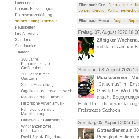
Impressum
Filter nach Ort:
Fahrradkirche
Ki
Consent Einstellungen
Johanniskirche
Katharinenkirche
Datenschutzerklärung
Filter nach Monat:
August
Septe
Veranstaltungskalender
Neuigkeiten
Freitag, 07.
August
2026 18.00
Ihre Anregung
Zöbigker Wochena
Standorte
Standpunkte
mit dem Team der Fa
Jubiläen
300 Jahre
Katharinenkirche
Großdeuben
Samstag, 08.
August
2026 15.
300 Jahre Kirche
Musiksommer - Mus
Gautzsch
"Cantemus" mit Ense
Schatz-Ausstellung
Geistliches Wort: Pf
Orgelkompositionswettbewerb
anschl. Begegnungs
Markkleeberger Thesentür
Eintritt frei - die Veranstaltun
Historische Adventsmusik
Fahrradpilgern durch
Freistaates Sachsen
Markkleeberg
Handwerker-Gottesdienst
Sonntag, 09.
August
2026 10.
Wir pflanzen zwei
Gottesdienst am 10.
Lutherbäume
Predigtgottesdienst m
David-Schatz-Pilgertour