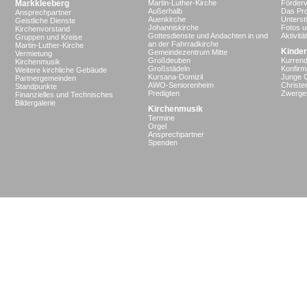
Markkleeberg
Martin-Luther-Kirche
Förderv
Außerhalb
Das Pro
Ansprechpartner
Auenkirche
Unterst
Geistliche Dienste
Johanniskirche
Fotos u
Kirchenvorstand
Gottesdienste und Andachten in und
Aktivit
Gruppen und Kreise
an der Fahrradkirche
Martin-Luther-Kirche
Kinder
Gemeindezentrum Mitte
Vermietung
Großdeuben
Kurrend
Kirchenmusik
Großstädeln
Konfir
Weitere kirchliche Gebäude
Kursana-Domizil
Junge 
Partnergemeinden
AWO-Seniorenheim
Christe
Standpunkte
Predigten
Zwergen
Finanzielles und Technisches
Bildergalerie
Kirchenmusik
Termine
Orgel
Ansprechpartner
Spenden