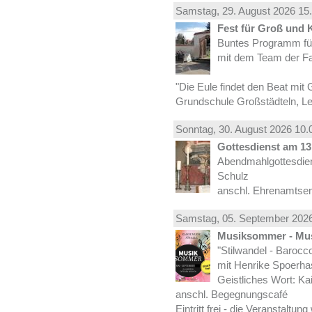
Samstag, 29.
August
2026 15.
Fest für Groß und 
Buntes Programm für
mit dem Team der Fa
"Die Eule findet den Beat mit 
Grundschule Großstädteln, Lei
Sonntag, 30.
August
2026 10.
Gottesdienst am 13.
Abendmahlgottesdiens
Schulz
anschl. Ehrenamtse
Samstag, 05.
September
2026
Musiksommer - Mus
"Stilwandel - Barocco I
mit Henrike Spoerha
Geistliches Wort: Ka
anschl. Begegnungscafé
Eintritt frei - die Veranstaltun