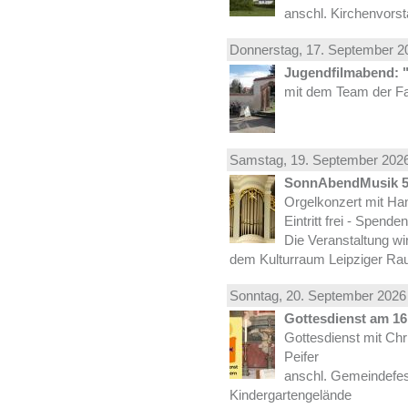
anschl. Kirchenvors
Donnerstag, 17.
September
20
Jugendfilmabend: 
mit dem Team der Fa
Samstag, 19.
September
2026
SonnAbendMusik 
Orgelkonzert mit Han
Eintritt frei - Spend
Die Veranstaltung wi
dem Kulturraum Leipziger Ra
Sonntag, 20.
September
2026 
Gottesdienst am 16.
Gottesdienst mit Ch
Peifer
anschl. Gemeindefes
Kindergartengelände