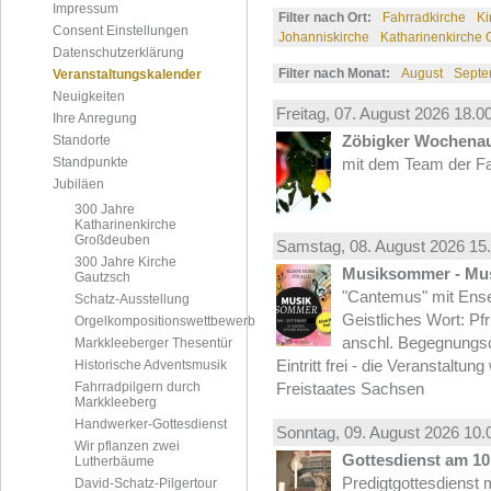
Impressum
Filter nach Ort:
Fahrradkirche
Ki
Consent Einstellungen
Johanniskirche
Katharinenkirche
Datenschutzerklärung
Filter nach Monat:
August
Septe
Veranstaltungskalender
Neuigkeiten
Freitag, 07.
August
2026 18.00
Ihre Anregung
Zöbigker Wochena
Standorte
Standpunkte
mit dem Team der Fa
Jubiläen
300 Jahre
Katharinenkirche
Großdeuben
Samstag, 08.
August
2026 15.
300 Jahre Kirche
Musiksommer - Mus
Gautzsch
"Cantemus" mit Ense
Schatz-Ausstellung
Geistliches Wort: Pf
Orgelkompositionswettbewerb
anschl. Begegnungs
Markkleeberger Thesentür
Eintritt frei - die Veranstaltun
Historische Adventsmusik
Fahrradpilgern durch
Freistaates Sachsen
Markkleeberg
Handwerker-Gottesdienst
Sonntag, 09.
August
2026 10.
Wir pflanzen zwei
Gottesdienst am 10.
Lutherbäume
Predigtgottesdienst m
David-Schatz-Pilgertour