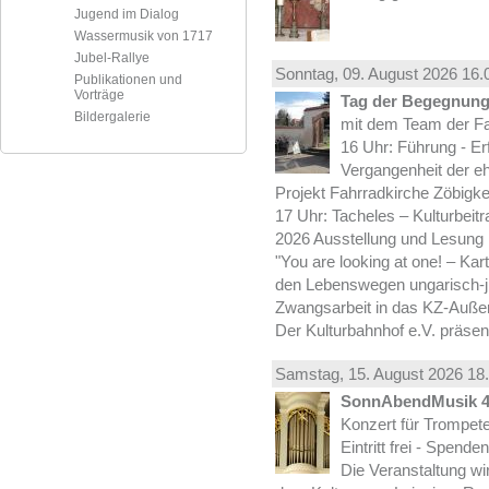
Jugend im Dialog
Wassermusik von 1717
Jubel-Rallye
Sonntag, 09.
August
2026 16.
Publikationen und
Vorträge
Tag der Begegnung 
Bildergalerie
mit dem Team der Fa
16 Uhr: Führung - Er
Vergangenheit der e
Projekt Fahrradkirche Zöbigke
17 Uhr: Tacheles – Kulturbeit
2026 Ausstellung und Lesung
"You are looking at one! – Kar
den Lebenswegen ungarisch-jü
Zwangsarbeit in das KZ-Außen
Der Kulturbahnhof e.V. präsen
Samstag, 15.
August
2026 18.
SonnAbendMusik 
Konzert für Trompe
Eintritt frei - Spend
Die Veranstaltung wi