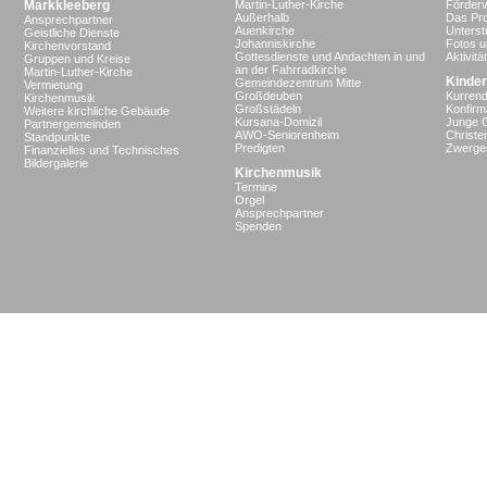
Markkleeberg
Martin-Luther-Kirche
Förderv
Außerhalb
Das Pro
Ansprechpartner
Auenkirche
Unterst
Geistliche Dienste
Johanniskirche
Fotos u
Kirchenvorstand
Gottesdienste und Andachten in und
Aktivit
Gruppen und Kreise
an der Fahrradkirche
Martin-Luther-Kirche
Kinder
Gemeindezentrum Mitte
Vermietung
Großdeuben
Kurrend
Kirchenmusik
Großstädeln
Konfir
Weitere kirchliche Gebäude
Kursana-Domizil
Junge 
Partnergemeinden
AWO-Seniorenheim
Christe
Standpunkte
Predigten
Zwergen
Finanzielles und Technisches
Bildergalerie
Kirchenmusik
Termine
Orgel
Ansprechpartner
Spenden