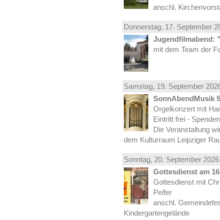
anschl. Kirchenvors
Donnerstag, 17.
September
20
Jugendfilmabend: 
mit dem Team der Fa
Samstag, 19.
September
2026
SonnAbendMusik 
Orgelkonzert mit Han
Eintritt frei - Spend
Die Veranstaltung wi
dem Kulturraum Leipziger Ra
Sonntag, 20.
September
2026 
Gottesdienst am 16.
Gottesdienst mit Ch
Peifer
anschl. Gemeindefes
Kindergartengelände