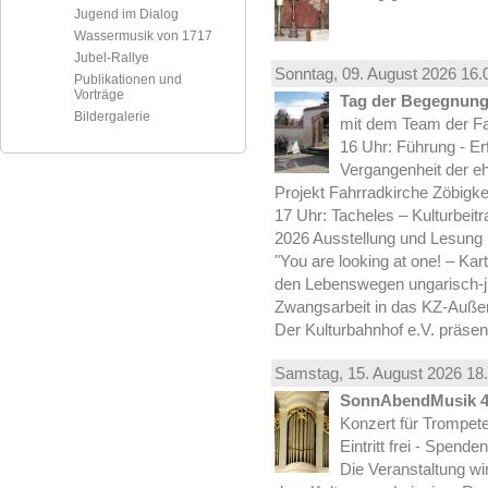
Jugend im Dialog
Wassermusik von 1717
Jubel-Rallye
Sonntag, 09.
August
2026 16.
Publikationen und
Vorträge
Tag der Begegnung 
Bildergalerie
mit dem Team der Fa
16 Uhr: Führung - Er
Vergangenheit der e
Projekt Fahrradkirche Zöbigke
17 Uhr: Tacheles – Kulturbeit
2026 Ausstellung und Lesung
"You are looking at one! – Kar
den Lebenswegen ungarisch-jü
Zwangsarbeit in das KZ-Außen
Der Kulturbahnhof e.V. präsen
Samstag, 15.
August
2026 18.
SonnAbendMusik 
Konzert für Trompe
Eintritt frei - Spend
Die Veranstaltung wi