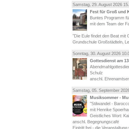
Samstag, 29.
August
2026 15.
Fest für Groß und 
Buntes Programm für
mit dem Team der Fa
"Die Eule findet den Beat mit 
Grundschule Großstädteln, Lei
Sonntag, 30.
August
2026 10.
Gottesdienst am 13.
Abendmahlgottesdiens
Schulz
anschl. Ehrenamtse
Samstag, 05.
September
2026
Musiksommer - Mus
"Stilwandel - Barocco I
mit Henrike Spoerha
Geistliches Wort: Ka
anschl. Begegnungscafé
Eintritt frei - die Veranstaltun