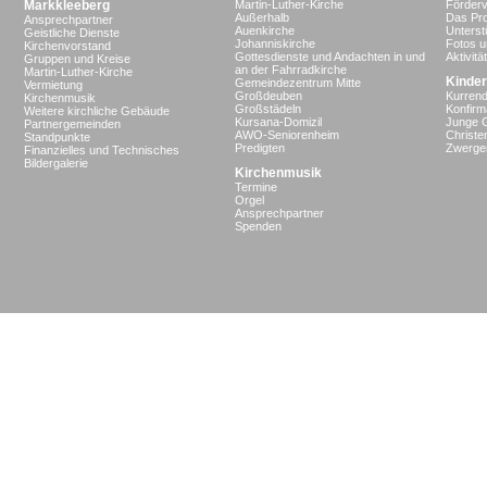
Markkleeberg
Martin-Luther-Kirche
Förderv
Außerhalb
Das Pro
Ansprechpartner
Auenkirche
Unterst
Geistliche Dienste
Johanniskirche
Fotos u
Kirchenvorstand
Gottesdienste und Andachten in und
Aktivit
Gruppen und Kreise
an der Fahrradkirche
Martin-Luther-Kirche
Kinder
Gemeindezentrum Mitte
Vermietung
Großdeuben
Kurrend
Kirchenmusik
Großstädeln
Konfir
Weitere kirchliche Gebäude
Kursana-Domizil
Junge 
Partnergemeinden
AWO-Seniorenheim
Christe
Standpunkte
Predigten
Zwergen
Finanzielles und Technisches
Bildergalerie
Kirchenmusik
Termine
Orgel
Ansprechpartner
Spenden