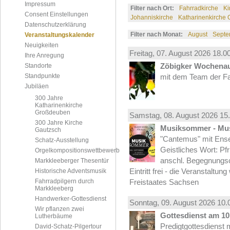
Impressum
Filter nach Ort:
Fahrradkirche
Ki
Consent Einstellungen
Johanniskirche
Katharinenkirche
Datenschutzerklärung
Filter nach Monat:
August
Septe
Veranstaltungskalender
Neuigkeiten
Freitag, 07.
August
2026 18.00
Ihre Anregung
Zöbigker Wochena
Standorte
Standpunkte
mit dem Team der Fa
Jubiläen
300 Jahre
Katharinenkirche
Großdeuben
Samstag, 08.
August
2026 15.
300 Jahre Kirche
Musiksommer - Mus
Gautzsch
"Cantemus" mit Ense
Schatz-Ausstellung
Geistliches Wort: Pf
Orgelkompositionswettbewerb
anschl. Begegnungs
Markkleeberger Thesentür
Eintritt frei - die Veranstaltun
Historische Adventsmusik
Fahrradpilgern durch
Freistaates Sachsen
Markkleeberg
Handwerker-Gottesdienst
Sonntag, 09.
August
2026 10.
Wir pflanzen zwei
Gottesdienst am 10.
Lutherbäume
Predigtgottesdienst m
David-Schatz-Pilgertour