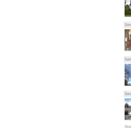
Son
Sam
Sam
Grun