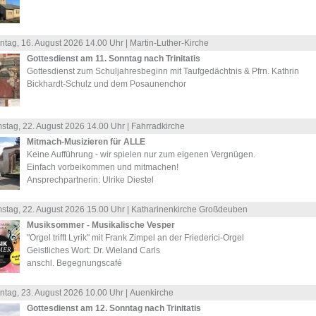
ntag, 16.
August
2026 14.00 Uhr |
Martin-Luther-Kirche
Gottesdienst am 11. Sonntag nach Trinitatis
Gottesdienst zum Schuljahresbeginn mit Taufgedächtnis & Pfrn. Kathrin
Bickhardt-Schulz und dem Posaunenchor
stag, 22.
August
2026 14.00 Uhr |
Fahrradkirche
Mitmach-Musizieren für ALLE
Keine Aufführung - wir spielen nur zum eigenen Vergnügen.
Einfach vorbeikommen und mitmachen!
Ansprechpartnerin: Ulrike Diestel
stag, 22.
August
2026 15.00 Uhr |
Katharinenkirche Großdeuben
Musiksommer - Musikalische Vesper
"Orgel trifft Lyrik" mit Frank Zimpel an der Friederici-Orgel
Geistliches Wort: Dr. Wieland Carls
anschl. Begegnungscafé
ntag, 23.
August
2026 10.00 Uhr |
Auenkirche
Gottesdienst am 12. Sonntag nach Trinitatis