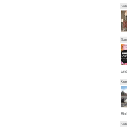
Son
Sam
Eint
Sam
Einl
Son