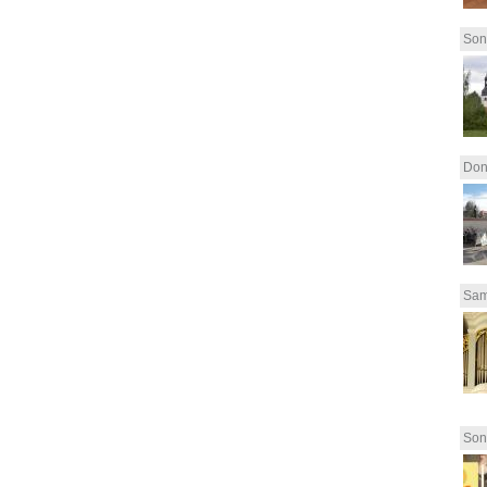
Son
Don
Sam
Son