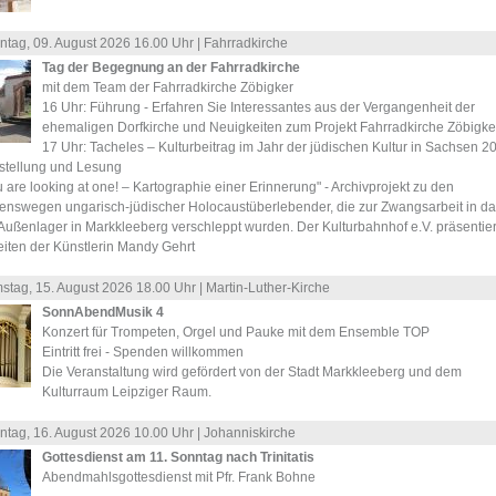
ntag, 09.
August
2026 16.00 Uhr |
Fahrradkirche
Tag der Begegnung an der Fahrradkirche
mit dem Team der Fahrradkirche Zöbigker
16 Uhr: Führung - Erfahren Sie Interessantes aus der Vergangenheit der
ehemaligen Dorfkirche und Neuigkeiten zum Projekt Fahrradkirche Zöbigker
17 Uhr: Tacheles – Kulturbeitrag im Jahr der jüdischen Kultur in Sachsen 2
stellung und Lesung
 are looking at one! – Kartographie einer Erinnerung" - Archivprojekt zu den
enswegen ungarisch-jüdischer Holocaustüberlebender, die zur Zwangsarbeit in da
Außenlager in Markkleeberg verschleppt wurden. Der Kulturbahnhof e.V. präsentier
eiten der Künstlerin Mandy Gehrt
stag, 15.
August
2026 18.00 Uhr |
Martin-Luther-Kirche
SonnAbendMusik 4
Konzert für Trompeten, Orgel und Pauke mit dem Ensemble TOP
Eintritt frei - Spenden willkommen
Die Veranstaltung wird gefördert von der Stadt Markkleeberg und dem
Kulturraum Leipziger Raum.
ntag, 16.
August
2026 10.00 Uhr |
Johanniskirche
Gottesdienst am 11. Sonntag nach Trinitatis
Abendmahlsgottesdienst mit Pfr. Frank Bohne