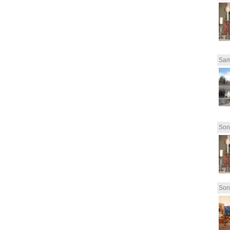
Sam
Son
Son