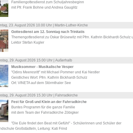
Familiengottesdienst zum Schuljahresbeginn
mit Pfr. Frank Bohne und Andrea Gauglitz
ntag, 23.
August
2026 10.00 Uhr |
Martin-Luther-Kirche
Gottesdienst am 12. Sonntag nach Trinitatis
Themengottesdienst zu Oskar Brüsewitz mit Pfrn. Kathrin Bickhardt-Schulz 
Lektor Stefan Kugler
stag, 29.
August
2026 15.00 Uhr |
Außerhalb
Musiksommer - Musikalische Vesper
"Odins Meeresritt" mit Michael Pommer und Kai Nestler
Geistliches Wort: Pfrn. Kathrin Bickhardt-Schulz
Ort: VINETA auf dem Störmthaler See
stag, 29.
August
2026 15.30 Uhr |
Fahrradkirche
Fest für Groß und Klein an der Fahrradkirche
Buntes Programm für die ganze Familie
mit dem Team der Fahrradkirche Zöbigker
"Die Eule findet den Beat mit Gefühl" - Schülerinnen und Schüler der
dschule Großstädteln, Leitung: Kati Frind