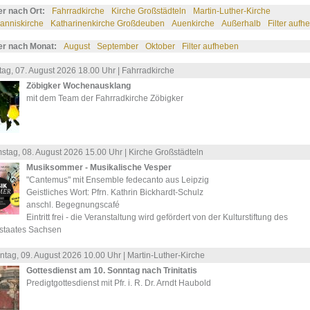
ter nach Ort:
Fahrradkirche
Kirche Großstädteln
Martin-Luther-Kirche
anniskirche
Katharinenkirche Großdeuben
Auenkirche
Außerhalb
Filter aufh
ter nach Monat:
August
September
Oktober
Filter aufheben
tag, 07.
August
2026 18.00 Uhr |
Fahrradkirche
Zöbigker Wochenausklang
mit dem Team der Fahrradkirche Zöbigker
stag, 08.
August
2026 15.00 Uhr |
Kirche Großstädteln
Musiksommer - Musikalische Vesper
"Cantemus" mit Ensemble fedecanto aus Leipzig
Geistliches Wort: Pfrn. Kathrin Bickhardt-Schulz
anschl. Begegnungscafé
Eintritt frei - die Veranstaltung wird gefördert von der Kulturstiftung des
istaates Sachsen
ntag, 09.
August
2026 10.00 Uhr |
Martin-Luther-Kirche
Gottesdienst am 10. Sonntag nach Trinitatis
Predigtgottesdienst mit Pfr. i. R. Dr. Arndt Haubold