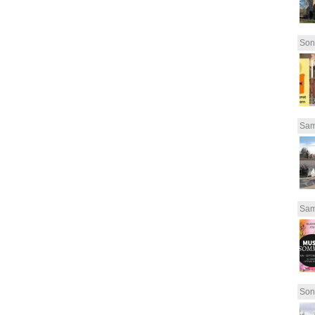
Son
Sam
Sam
Son