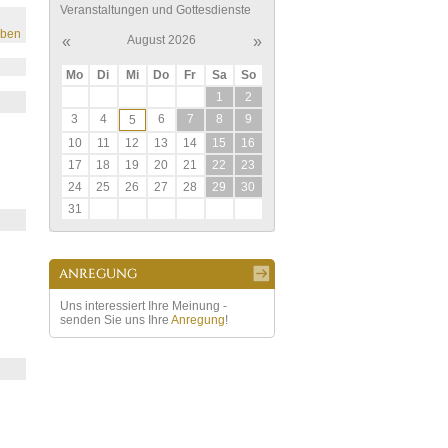
Veranstaltungen und Gottesdienste
eben
«
August 2026
»
Mo
Di
Mi
Do
Fr
Sa
So
1
2
3
4
6
7
8
9
5
10
11
12
13
14
15
16
17
18
19
20
21
22
23
24
25
26
27
28
29
30
31
Uns interessiert Ihre Meinung -
senden Sie uns Ihre
Anregung
!