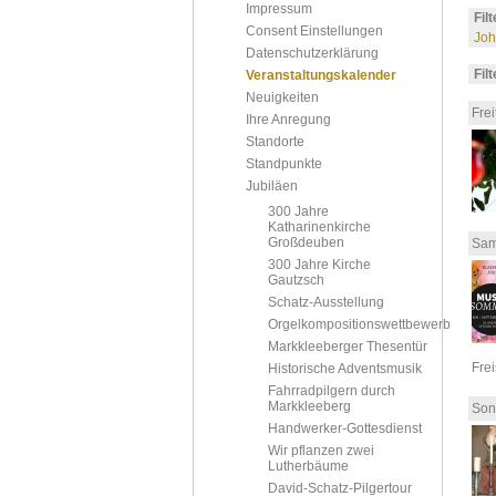
Impressum
Fil
Consent Einstellungen
Joh
Datenschutzerklärung
Fil
Veranstaltungskalender
Neuigkeiten
Frei
Ihre Anregung
Standorte
Standpunkte
Jubiläen
300 Jahre
Katharinenkirche
Großdeuben
Sam
300 Jahre Kirche
Gautzsch
Schatz-Ausstellung
Orgelkompositionswettbewerb
Markkleeberger Thesentür
Fre
Historische Adventsmusik
Fahrradpilgern durch
Markkleeberg
Son
Handwerker-Gottesdienst
Wir pflanzen zwei
Lutherbäume
David-Schatz-Pilgertour