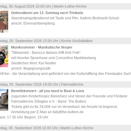
ntag, 30.
August
2026 10.00 Uhr |
Martin-Luther-Kirche
Gottesdienst am 13. Sonntag nach Trinitatis
Abendmahlgottesdienst mit Taufe und Pfrn. Kathrin Bickhardt-Schulz
anschl. Ehrenamtsempfang
stag, 05.
September
2026 15.00 Uhr |
Kirche Großstädteln
Musiksommer - Musikalische Vesper
"Stilwandel - Barocco Italiano trifft Irish Folk"
mit Henrike Spoerhase und Concertino Markkleeberg
Geistliches Wort: Kai Nestler
anschl. Begegnungscafé
ritt frei - die Veranstaltung wird gefördert von der Kulturstiftung des Freistaates Sa
stag, 05.
September
2026 19.00 Uhr |
Fahrradkirche
Benefizkonzert - all you need is Beat & Love
zugunsten Kinderhospiz Bärenherz und Verein der Freunde und Förderer
Fahrradkirche Zöbigker e.V. - Band: The Butlers
Tickets gibt es für 29,00€ nur im Vorverkauf, die Anzahl ist begrenzt
Anmeldung per E-Mail an falk@the-butlers.de
ass: 17.30 Uhr, Beginn: 19 Uhr
ntag, 06.
September
2026 10.00 Uhr |
Martin-Luther-Kirche