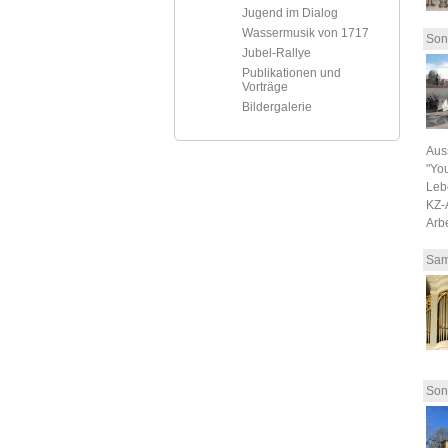
Jugend im Dialog
Wassermusik von 1717
Son
Jubel-Rallye
Publikationen und
Vorträge
Bildergalerie
Aus
"You
Leb
KZ-
Arb
Sam
Son