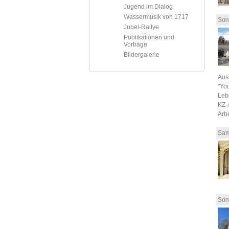
Jugend im Dialog
Wassermusik von 1717
Son
Jubel-Rallye
Publikationen und
Vorträge
Bildergalerie
Aus
"You
Leb
KZ-
Arb
Sam
Son