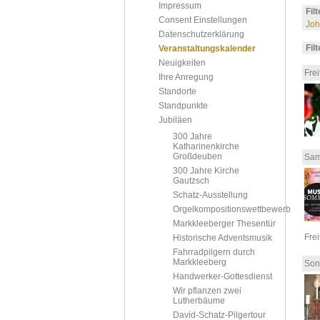
Impressum
Fil
Consent Einstellungen
Joh
Datenschutzerklärung
Fil
Veranstaltungskalender
Neuigkeiten
Frei
Ihre Anregung
Standorte
Standpunkte
Jubiläen
300 Jahre
Katharinenkirche
Großdeuben
Sam
300 Jahre Kirche
Gautzsch
Schatz-Ausstellung
Orgelkompositionswettbewerb
Markkleeberger Thesentür
Fre
Historische Adventsmusik
Fahrradpilgern durch
Markkleeberg
Son
Handwerker-Gottesdienst
Wir pflanzen zwei
Lutherbäume
David-Schatz-Pilgertour