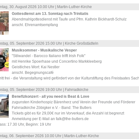
ntag, 30.
August
2026 10.00 Uhr |
Martin-Luther-Kirche
Gottesdienst am 13. Sonntag nach Trinitatis
Abendmahlgottesdienst mit Taufe und Pfrn. Kathrin Bickhardt-Schulz
anschl. Ehrenamtsempfang
stag, 05.
September
2026 15.00 Uhr |
Kirche Großstädteln
Musiksommer - Musikalische Vesper
"Stilwandel - Barocco Italiano trifft Irish Folk"
mit Henrike Spoerhase und Concertino Markkleeberg
Geistliches Wort: Kai Nestler
anschl. Begegnungscafé
ritt frei - die Veranstaltung wird gefördert von der Kulturstiftung des Freistaates Sa
stag, 05.
September
2026 19.00 Uhr |
Fahrradkirche
Benefizkonzert - all you need is Beat & Love
zugunsten Kinderhospiz Bärenherz und Verein der Freunde und Förderer
Fahrradkirche Zöbigker e.V. - Band: The Butlers
Tickets gibt es für 29,00€ nur im Vorverkauf, die Anzahl ist begrenzt
Anmeldung per E-Mail an falk@the-butlers.de
ass: 17.30 Uhr, Beginn: 19 Uhr
ntag, 06.
September
2026 10.00 Uhr |
Martin-Luther-Kirche