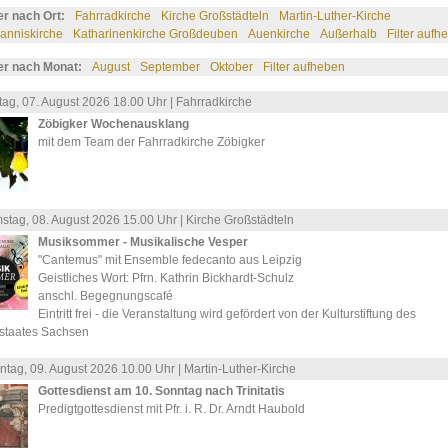
ter nach Ort:
Fahrradkirche
Kirche Großstädteln
Martin-Luther-Kirche
anniskirche
Katharinenkirche Großdeuben
Auenkirche
Außerhalb
Filter aufh
ter nach Monat:
August
September
Oktober
Filter aufheben
tag, 07.
August
2026 18.00 Uhr |
Fahrradkirche
Zöbigker Wochenausklang
mit dem Team der Fahrradkirche Zöbigker
stag, 08.
August
2026 15.00 Uhr |
Kirche Großstädteln
Musiksommer - Musikalische Vesper
"Cantemus" mit Ensemble fedecanto aus Leipzig
Geistliches Wort: Pfrn. Kathrin Bickhardt-Schulz
anschl. Begegnungscafé
Eintritt frei - die Veranstaltung wird gefördert von der Kulturstiftung des
istaates Sachsen
ntag, 09.
August
2026 10.00 Uhr |
Martin-Luther-Kirche
Gottesdienst am 10. Sonntag nach Trinitatis
Predigtgottesdienst mit Pfr. i. R. Dr. Arndt Haubold