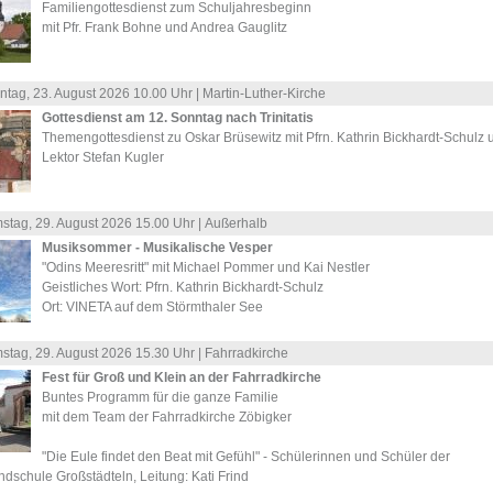
Familiengottesdienst zum Schuljahresbeginn
mit Pfr. Frank Bohne und Andrea Gauglitz
ntag, 23.
August
2026 10.00 Uhr |
Martin-Luther-Kirche
Gottesdienst am 12. Sonntag nach Trinitatis
Themengottesdienst zu Oskar Brüsewitz mit Pfrn. Kathrin Bickhardt-Schulz 
Lektor Stefan Kugler
stag, 29.
August
2026 15.00 Uhr |
Außerhalb
Musiksommer - Musikalische Vesper
"Odins Meeresritt" mit Michael Pommer und Kai Nestler
Geistliches Wort: Pfrn. Kathrin Bickhardt-Schulz
Ort: VINETA auf dem Störmthaler See
stag, 29.
August
2026 15.30 Uhr |
Fahrradkirche
Fest für Groß und Klein an der Fahrradkirche
Buntes Programm für die ganze Familie
mit dem Team der Fahrradkirche Zöbigker
"Die Eule findet den Beat mit Gefühl" - Schülerinnen und Schüler der
dschule Großstädteln, Leitung: Kati Frind