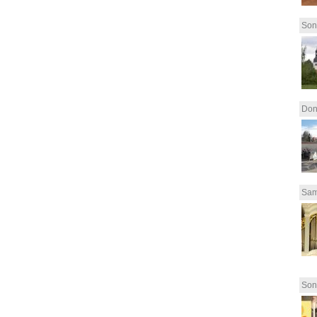
Son
Don
Sam
Son