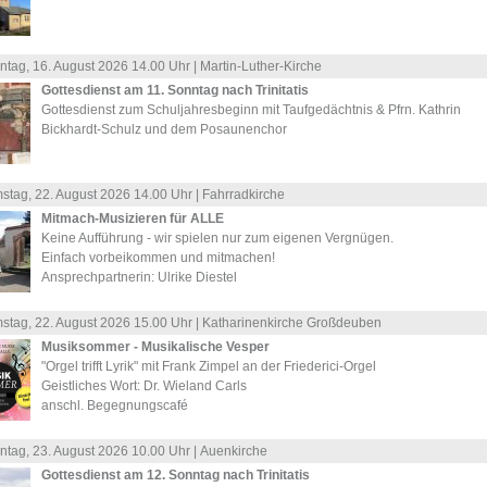
ntag, 16.
August
2026 14.00 Uhr |
Martin-Luther-Kirche
Gottesdienst am 11. Sonntag nach Trinitatis
Gottesdienst zum Schuljahresbeginn mit Taufgedächtnis & Pfrn. Kathrin
Bickhardt-Schulz und dem Posaunenchor
stag, 22.
August
2026 14.00 Uhr |
Fahrradkirche
Mitmach-Musizieren für ALLE
Keine Aufführung - wir spielen nur zum eigenen Vergnügen.
Einfach vorbeikommen und mitmachen!
Ansprechpartnerin: Ulrike Diestel
stag, 22.
August
2026 15.00 Uhr |
Katharinenkirche Großdeuben
Musiksommer - Musikalische Vesper
"Orgel trifft Lyrik" mit Frank Zimpel an der Friederici-Orgel
Geistliches Wort: Dr. Wieland Carls
anschl. Begegnungscafé
ntag, 23.
August
2026 10.00 Uhr |
Auenkirche
Gottesdienst am 12. Sonntag nach Trinitatis