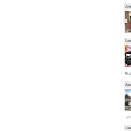
Son
Sam
Eint
Sam
Einl
Son