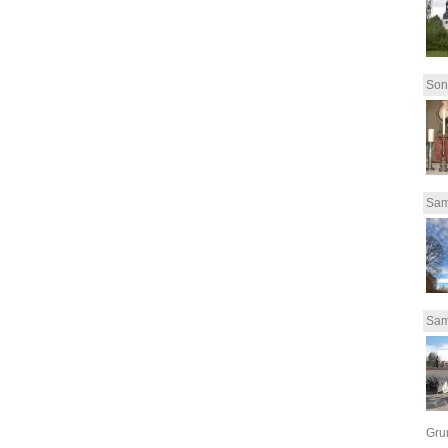
Son
Sam
Sam
Grun