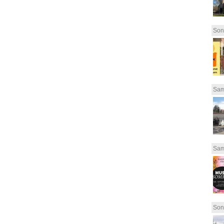
Son
Sam
Sam
Son