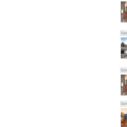
Sam
Son
Son