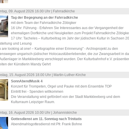
ntag, 09.
August
2026 16.00 Uhr |
Fahrradkirche
Tag der Begegnung an der Fahrradkirche
mit dem Team der Fahrradkirche Zöbigker
16 Uhr: Führung - Erfahren Sie Interessantes aus der Vergangenheit der
ehemaligen Dorfkirche und Neuigkeiten zum Projekt Fahrradkirche Zöbigker
17 Uhr: Tacheles – Kulturbeitrag im Jahr der jüdischen Kultur in Sachsen 2
stellung und Lesung
 are looking at one! – Kartographie einer Erinnerung" - Archivprojekt zu den
enswegen ungarisch-jüdischer Holocaustüberlebender, die zur Zwangsarbeit in da
Außenlager in Markkleeberg verschleppt wurden. Der Kulturbahnhof e.V. präsentier
eiten der Künstlerin Mandy Gehrt
stag, 15.
August
2026 18.00 Uhr |
Martin-Luther-Kirche
SonnAbendMusik 4
Konzert für Trompeten, Orgel und Pauke mit dem Ensemble TOP
Eintritt frei - Spenden willkommen
Die Veranstaltung wird gefördert von der Stadt Markkleeberg und dem
Kulturraum Leipziger Raum.
ntag, 16.
August
2026 10.00 Uhr |
Johanniskirche
Gottesdienst am 11. Sonntag nach Trinitatis
Abendmahlsgottesdienst mit Pfr. Frank Bohne