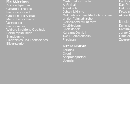
Markkleeberg
Martin-Luther-Kirche
Förderv
Außerhalb
Das Pro
Ansprechpartner
Auenkirche
Unterst
Geistliche Dienste
Johanniskirche
Fotos u
Kirchenvorstand
Gottesdienste und Andachten in und
Aktivit
Gruppen und Kreise
an der Fahrradkirche
Martin-Luther-Kirche
Kinder
Gemeindezentrum Mitte
Vermietung
Großdeuben
Kurrend
Kirchenmusik
Großstädeln
Konfir
Weitere kirchliche Gebäude
Kursana-Domizil
Junge 
Partnergemeinden
AWO-Seniorenheim
Christe
Standpunkte
Predigten
Zwergen
Finanzielles und Technisches
Bildergalerie
Kirchenmusik
Termine
Orgel
Ansprechpartner
Spenden