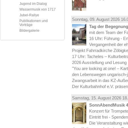
Jugend im Dialog
Wassermusik von 1717
Jubel-Rallye
Sonntag, 09.
August
2026 16.
Publikationen und
Vorträge
Tag der Begegnung 
Bildergalerie
mit dem Team der Fa
16 Uhr: Führung - Er
Vergangenheit der e
Projekt Fahrradkirche Zöbigke
17 Uhr: Tacheles – Kulturbeit
2026 Ausstellung und Lesung
"You are looking at one! – Kar
den Lebenswegen ungarisch-jü
Zwangsarbeit in das KZ-Außen
Der Kulturbahnhof e.V. präsen
Samstag, 15.
August
2026 18.
SonnAbendMusik 
Konzert für Trompe
Eintritt frei - Spend
Die Veranstaltung wi