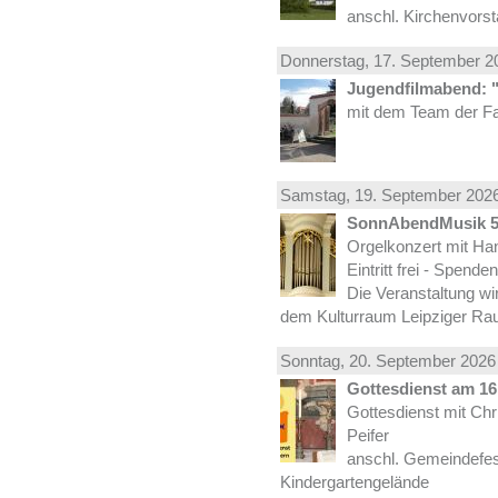
anschl. Kirchenvors
Donnerstag, 17.
September
20
Jugendfilmabend: 
mit dem Team der Fa
Samstag, 19.
September
2026
SonnAbendMusik 
Orgelkonzert mit Han
Eintritt frei - Spend
Die Veranstaltung wi
dem Kulturraum Leipziger Ra
Sonntag, 20.
September
2026 
Gottesdienst am 16.
Gottesdienst mit Ch
Peifer
anschl. Gemeindefes
Kindergartengelände