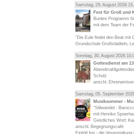
Samstag, 29.
August
2026 15.
Fest für Groß und 
Buntes Programm für
mit dem Team der Fa
"Die Eule findet den Beat mit 
Grundschule Großstädteln, Lei
Sonntag, 30.
August
2026 10.
Gottesdienst am 13.
Abendmahlgottesdiens
Schulz
anschl. Ehrenamtse
Samstag, 05.
September
2026
Musiksommer - Mus
"Stilwandel - Barocco I
mit Henrike Spoerha
Geistliches Wort: Ka
anschl. Begegnungscafé
Eintritt frei - die Veranstaltun