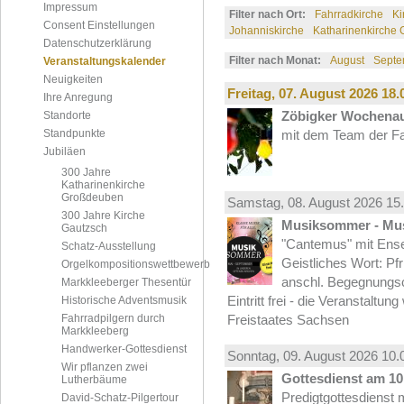
Impressum
Filter nach Ort:
Fahrradkirche
Ki
Consent Einstellungen
Johanniskirche
Katharinenkirche
Datenschutzerklärung
Filter nach Monat:
August
Septe
Veranstaltungskalender
Neuigkeiten
Freitag, 07.
August
2026 18.
Ihre Anregung
Zöbigker Wochena
Standorte
Standpunkte
mit dem Team der Fa
Jubiläen
300 Jahre
Katharinenkirche
Großdeuben
Samstag, 08.
August
2026 15.
300 Jahre Kirche
Musiksommer - Mus
Gautzsch
"Cantemus" mit Ense
Schatz-Ausstellung
Geistliches Wort: Pf
Orgelkompositionswettbewerb
anschl. Begegnungs
Markkleeberger Thesentür
Eintritt frei - die Veranstaltun
Historische Adventsmusik
Fahrradpilgern durch
Freistaates Sachsen
Markkleeberg
Handwerker-Gottesdienst
Sonntag, 09.
August
2026 10.
Wir pflanzen zwei
Gottesdienst am 10.
Lutherbäume
Predigtgottesdienst m
David-Schatz-Pilgertour