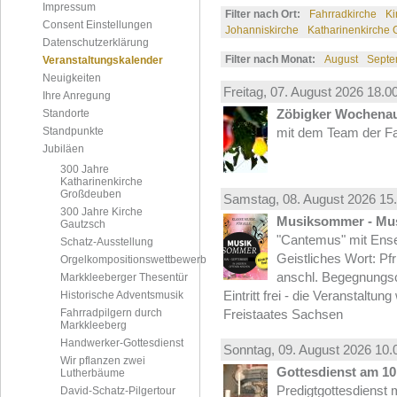
Impressum
Filter nach Ort:
Fahrradkirche
Ki
Consent Einstellungen
Johanniskirche
Katharinenkirche
Datenschutzerklärung
Filter nach Monat:
August
Septe
Veranstaltungskalender
Neuigkeiten
Freitag, 07.
August
2026 18.00
Ihre Anregung
Zöbigker Wochena
Standorte
Standpunkte
mit dem Team der Fa
Jubiläen
300 Jahre
Katharinenkirche
Großdeuben
Samstag, 08.
August
2026 15.
300 Jahre Kirche
Musiksommer - Mus
Gautzsch
"Cantemus" mit Ense
Schatz-Ausstellung
Geistliches Wort: Pf
Orgelkompositionswettbewerb
anschl. Begegnungs
Markkleeberger Thesentür
Eintritt frei - die Veranstaltun
Historische Adventsmusik
Fahrradpilgern durch
Freistaates Sachsen
Markkleeberg
Handwerker-Gottesdienst
Sonntag, 09.
August
2026 10.
Wir pflanzen zwei
Gottesdienst am 10.
Lutherbäume
Predigtgottesdienst m
David-Schatz-Pilgertour