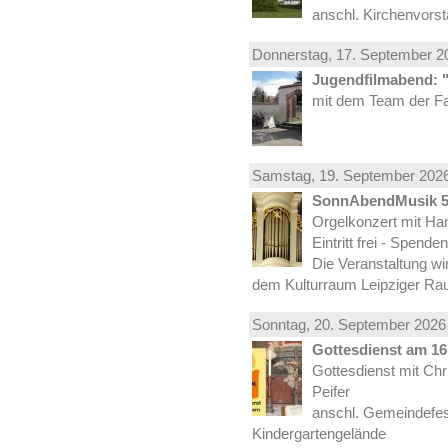
anschl. Kirchenvors
Donnerstag, 17.
September
20
Jugendfilmabend: 
mit dem Team der Fa
Samstag, 19.
September
2026
SonnAbendMusik 
Orgelkonzert mit Han
Eintritt frei - Spend
Die Veranstaltung wi
dem Kulturraum Leipziger Ra
Sonntag, 20.
September
2026 
Gottesdienst am 16.
Gottesdienst mit Ch
Peifer
anschl. Gemeindefes
Kindergartengelände