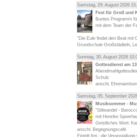
Samstag, 29.
August
2026 15.
Fest für Groß und 
Buntes Programm für
mit dem Team der Fa
"Die Eule findet den Beat mit 
Grundschule Großstädteln, Lei
Sonntag, 30.
August
2026 10.
Gottesdienst am 13.
Abendmahlgottesdiens
Schulz
anschl. Ehrenamtse
Samstag, 05.
September
2026
Musiksommer - Mus
"Stilwandel - Barocco I
mit Henrike Spoerha
Geistliches Wort: Ka
anschl. Begegnungscafé
Eintritt frei - die Veranstaltun