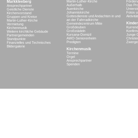
Markkleeberg
Martin-Luther-Kirche
Förderv
Außerhalb
Das Pro
Ansprechpartner
Auenkirche
Unterst
Geistliche Dienste
Johanniskirche
Fotos u
Kirchenvorstand
Gottesdienste und Andachten in und
Aktivit
Gruppen und Kreise
an der Fahrradkirche
Martin-Luther-Kirche
Kinder
Gemeindezentrum Mitte
Vermietung
Großdeuben
Kurrend
Kirchenmusik
Großstädeln
Konfir
Weitere kirchliche Gebäude
Kursana-Domizil
Junge 
Partnergemeinden
AWO-Seniorenheim
Christe
Standpunkte
Predigten
Zwergen
Finanzielles und Technisches
Bildergalerie
Kirchenmusik
Termine
Orgel
Ansprechpartner
Spenden