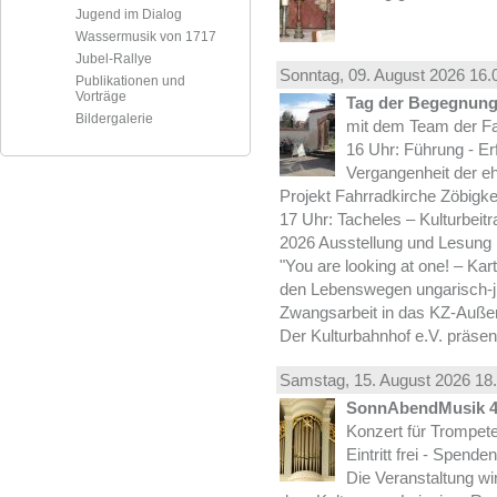
Jugend im Dialog
Wassermusik von 1717
Jubel-Rallye
Sonntag, 09.
August
2026 16.
Publikationen und
Vorträge
Tag der Begegnung 
Bildergalerie
mit dem Team der Fa
16 Uhr: Führung - Er
Vergangenheit der e
Projekt Fahrradkirche Zöbigke
17 Uhr: Tacheles – Kulturbeit
2026 Ausstellung und Lesung
"You are looking at one! – Kar
den Lebenswegen ungarisch-jü
Zwangsarbeit in das KZ-Außen
Der Kulturbahnhof e.V. präsen
Samstag, 15.
August
2026 18.
SonnAbendMusik 
Konzert für Trompe
Eintritt frei - Spend
Die Veranstaltung wi