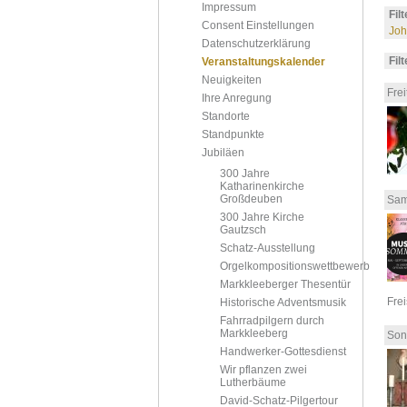
Impressum
Fil
Consent Einstellungen
Joh
Datenschutzerklärung
Fil
Veranstaltungskalender
Neuigkeiten
Frei
Ihre Anregung
Standorte
Standpunkte
Jubiläen
300 Jahre
Katharinenkirche
Großdeuben
Sam
300 Jahre Kirche
Gautzsch
Schatz-Ausstellung
Orgelkompositionswettbewerb
Markkleeberger Thesentür
Fre
Historische Adventsmusik
Fahrradpilgern durch
Markkleeberg
Son
Handwerker-Gottesdienst
Wir pflanzen zwei
Lutherbäume
David-Schatz-Pilgertour