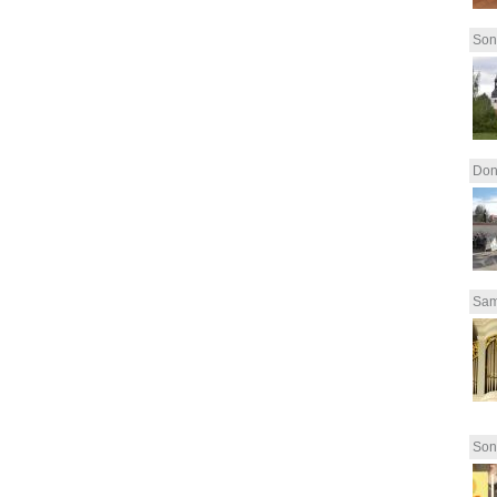
Son
Don
Sam
Son