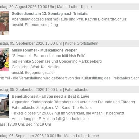
ntag, 30.
August
2026 10.00 Uhr |
Martin-Luther-Kirche
Gottesdienst am 13. Sonntag nach Trinitatis
Abendmahlgottesdienst mit Taufe und Pfrn. Kathrin Bickhardt-Schulz
anschl. Ehrenamtsempfang
stag, 05.
September
2026 15.00 Uhr |
Kirche Großstädteln
Musiksommer - Musikalische Vesper
"Stilwandel - Barocco Italiano trifft Irish Folk"
mit Henrike Spoerhase und Concertino Markkleeberg
Geistliches Wort: Kai Nestler
anschl. Begegnungscafé
ritt frei - die Veranstaltung wird gefördert von der Kulturstiftung des Freistaates Sa
stag, 05.
September
2026 19.00 Uhr |
Fahrradkirche
Benefizkonzert - all you need is Beat & Love
zugunsten Kinderhospiz Bärenherz und Verein der Freunde und Förderer
Fahrradkirche Zöbigker e.V. - Band: The Butlers
Tickets gibt es für 29,00€ nur im Vorverkauf, die Anzahl ist begrenzt
Anmeldung per E-Mail an falk@the-butlers.de
ass: 17.30 Uhr, Beginn: 19 Uhr
ntag, 06.
September
2026 10.00 Uhr |
Martin-Luther-Kirche