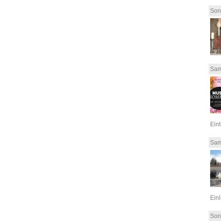
Son
Sam
Eint
Sam
Einl
Son