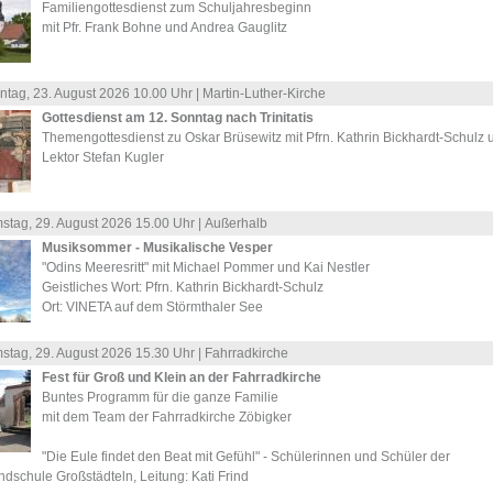
Familiengottesdienst zum Schuljahresbeginn
mit Pfr. Frank Bohne und Andrea Gauglitz
ntag, 23.
August
2026 10.00 Uhr |
Martin-Luther-Kirche
Gottesdienst am 12. Sonntag nach Trinitatis
Themengottesdienst zu Oskar Brüsewitz mit Pfrn. Kathrin Bickhardt-Schulz 
Lektor Stefan Kugler
stag, 29.
August
2026 15.00 Uhr |
Außerhalb
Musiksommer - Musikalische Vesper
"Odins Meeresritt" mit Michael Pommer und Kai Nestler
Geistliches Wort: Pfrn. Kathrin Bickhardt-Schulz
Ort: VINETA auf dem Störmthaler See
stag, 29.
August
2026 15.30 Uhr |
Fahrradkirche
Fest für Groß und Klein an der Fahrradkirche
Buntes Programm für die ganze Familie
mit dem Team der Fahrradkirche Zöbigker
"Die Eule findet den Beat mit Gefühl" - Schülerinnen und Schüler der
dschule Großstädteln, Leitung: Kati Frind