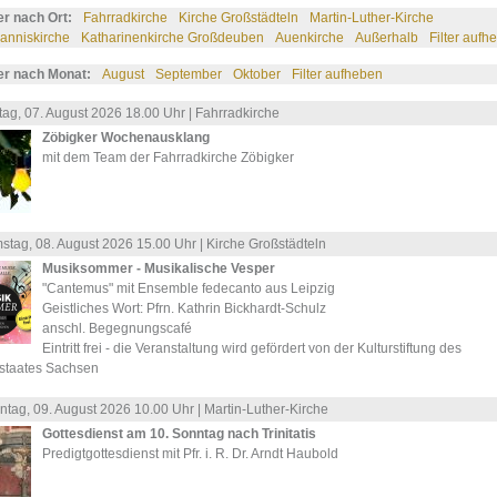
ter nach Ort:
Fahrradkirche
Kirche Großstädteln
Martin-Luther-Kirche
anniskirche
Katharinenkirche Großdeuben
Auenkirche
Außerhalb
Filter aufh
ter nach Monat:
August
September
Oktober
Filter aufheben
tag, 07.
August
2026 18.00 Uhr |
Fahrradkirche
Zöbigker Wochenausklang
mit dem Team der Fahrradkirche Zöbigker
stag, 08.
August
2026 15.00 Uhr |
Kirche Großstädteln
Musiksommer - Musikalische Vesper
"Cantemus" mit Ensemble fedecanto aus Leipzig
Geistliches Wort: Pfrn. Kathrin Bickhardt-Schulz
anschl. Begegnungscafé
Eintritt frei - die Veranstaltung wird gefördert von der Kulturstiftung des
istaates Sachsen
ntag, 09.
August
2026 10.00 Uhr |
Martin-Luther-Kirche
Gottesdienst am 10. Sonntag nach Trinitatis
Predigtgottesdienst mit Pfr. i. R. Dr. Arndt Haubold