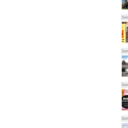
Son
Sam
Sam
Son