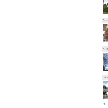
Son
Sam
Sam
Grun