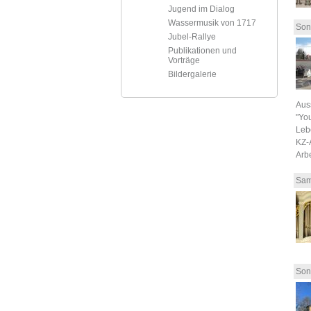
Jugend im Dialog
Wassermusik von 1717
Son
Jubel-Rallye
Publikationen und
Vorträge
Bildergalerie
Aus
"You
Leb
KZ-
Arb
Sam
Son