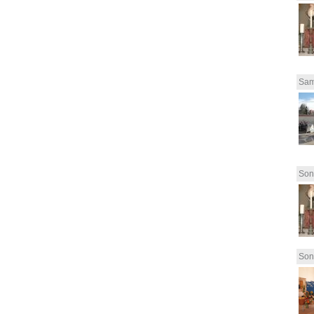
Sam
Son
Son