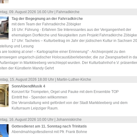
ntag, 09.
August
2026 16.00 Uhr |
Fahrradkirche
Tag der Begegnung an der Fahrradkirche
mit dem Team der Fahrradkirche Zöbigker
16 Uhr: Führung - Erfahren Sie Interessantes aus der Vergangenheit der
ehemaligen Dorfkirche und Neuigkeiten zum Projekt Fahrradkirche Zöbigker
17 Uhr: Tacheles – Kulturbeitrag im Jahr der jüdischen Kultur in Sachsen 2
stellung und Lesung
 are looking at one! – Kartographie einer Erinnerung" - Archivprojekt zu den
enswegen ungarisch-jüdischer Holocaustüberlebender, die zur Zwangsarbeit in da
Außenlager in Markkleeberg verschleppt wurden. Der Kulturbahnhof e.V. präsentier
eiten der Künstlerin Mandy Gehrt
stag, 15.
August
2026 18.00 Uhr |
Martin-Luther-Kirche
SonnAbendMusik 4
Konzert für Trompeten, Orgel und Pauke mit dem Ensemble TOP
Eintritt frei - Spenden willkommen
Die Veranstaltung wird gefördert von der Stadt Markkleeberg und dem
Kulturraum Leipziger Raum.
ntag, 16.
August
2026 10.00 Uhr |
Johanniskirche
Gottesdienst am 11. Sonntag nach Trinitatis
Abendmahlsgottesdienst mit Pfr. Frank Bohne