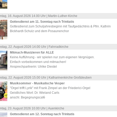
ntag, 16.
August
2026 14.00 Uhr |
Martin-Luther-Kirche
Gottesdienst am 11. Sonntag nach Trinitatis
Gottesdienst zum Schuljahresbeginn mit Taufgedächtnis & Pfrn. Kathrin
Bickhardt-Schulz und dem Posaunenchor
stag, 22.
August
2026 14.00 Uhr |
Fahrradkirche
Mitmach-Musizieren für ALLE
Keine Aufführung - wir spielen nur zum eigenen Vergnügen.
Einfach vorbeikommen und mitmachen!
Ansprechpartnerin: Ulrike Diestel
stag, 22.
August
2026 15.00 Uhr |
Katharinenkirche Großdeuben
Musiksommer - Musikalische Vesper
"Orgel trifft Lyrik" mit Frank Zimpel an der Friederici-Orgel
Geistliches Wort: Dr. Wieland Carls
anschl. Begegnungscafé
ntag, 23.
August
2026 10.00 Uhr |
Auenkirche
Gottesdienst am 12. Sonntag nach Trinitatis