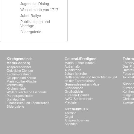
Jugend im Dialog
Wassermusik von 1717
Jubel-Rallye
Publikationen und
Vorträge
Bildergalerie
Kirchgemeinde
Gottesd./Predigten
Fahrra
Markkleeberg
Martin-Luther-Kirche
Förderv
Außerhalb
Das Pro
Ansprechpartner
Auenkirche
Unterst
Geistliche Dienste
Johanniskirche
Fotos u
Kirchenvorstand
Gottesdienste und Andachten in und
Aktivit
Gruppen und Kreise
an der Fahrradkirche
Martin-Luther-Kirche
Kinder
Gemeindezentrum Mitte
Vermietung
Großdeuben
Kurrend
Kirchenmusik
Großstädeln
Konfir
Weitere kirchliche Gebäude
Kursana-Domizil
Junge 
Partnergemeinden
AWO-Seniorenheim
Christe
Standpunkte
Predigten
Zwergen
Finanzielles und Technisches
Bildergalerie
Kirchenmusik
Termine
Orgel
Ansprechpartner
Spenden