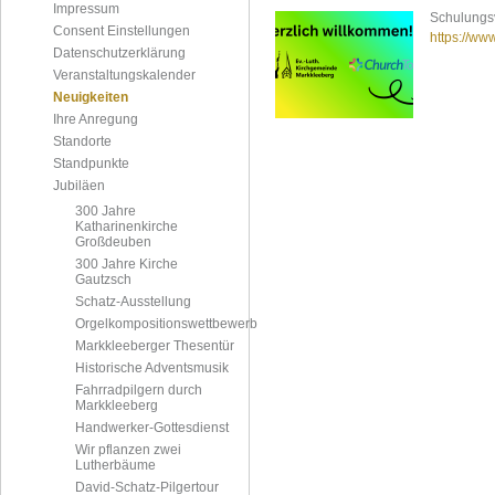
Impressum
Schulungs
Consent Einstellungen
https://w
Datenschutzerklärung
Veranstaltungskalender
Neuigkeiten
Ihre Anregung
Standorte
Standpunkte
Jubiläen
300 Jahre
Katharinenkirche
Großdeuben
300 Jahre Kirche
Gautzsch
Schatz-Ausstellung
Orgelkompositionswettbewerb
Markkleeberger Thesentür
Historische Adventsmusik
Fahrradpilgern durch
Markkleeberg
Handwerker-Gottesdienst
Wir pflanzen zwei
Lutherbäume
David-Schatz-Pilgertour