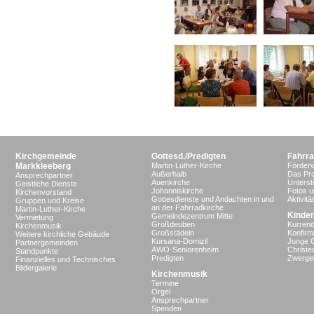
Kirchgemeinde
Gottesd./Predigten
Fahrra
Markkleeberg
Martin-Luther-Kirche
Förderv
Außerhalb
Das Pro
Ansprechpartner
Auenkirche
Unterst
Geistliche Dienste
Johanniskirche
Fotos u
Kirchenvorstand
Gottesdienste und Andachten in und
Aktivit
Gruppen und Kreise
an der Fahrradkirche
Martin-Luther-Kirche
Kinder
Gemeindezentrum Mitte
Vermietung
Großdeuben
Kurrend
Kirchenmusik
Großstädeln
Konfir
Weitere kirchliche Gebäude
Kursana-Domizil
Junge 
Partnergemeinden
AWO-Seniorenheim
Christe
Standpunkte
Predigten
Zwergen
Finanzielles und Technisches
Bildergalerie
Kirchenmusik
Termine
Orgel
Ansprechpartner
Spenden