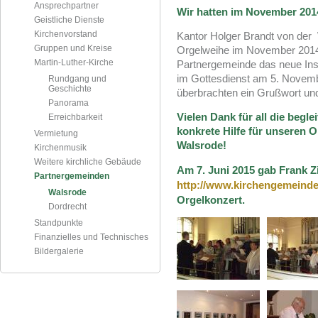
Ansprechpartner
Wir hatten
im November 20
Geistliche Dienste
Kirchenvorstand
Kantor Holger Brandt von der
Gruppen und Kreise
Orgelweihe im November 2014 
Martin-Luther-Kirche
Partnergemeinde das neue Ins
im Gottesdienst am 5. Novemb
Rundgang und
Geschichte
überbrachten ein Grußwort und
Panorama
Vielen Dank für all die beg
Erreichbarkeit
konkrete Hilfe für unseren O
Vermietung
Walsrode!
Kirchenmusik
Weitere kirchliche Gebäude
Am 7. Juni 2015 gab Frank Z
Partnergemeinden
http://www.kirchengemeinde
Walsrode
Orgelkonzert.
Dordrecht
Standpunkte
Finanzielles und Technisches
Bildergalerie