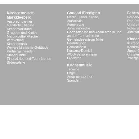
Kirchgemeinde
Gottesd./Predigten
Fahrra
Markkleeberg
Martin-Luther-Kirche
Förderv
Außerhalb
Das Pro
Ansprechpartner
Auenkirche
Unterst
Geistliche Dienste
Johanniskirche
Fotos u
Kirchenvorstand
Gottesdienste und Andachten in und
Aktivit
Gruppen und Kreise
an der Fahrradkirche
Martin-Luther-Kirche
Kinder
Gemeindezentrum Mitte
Vermietung
Großdeuben
Kurrend
Kirchenmusik
Großstädeln
Konfir
Weitere kirchliche Gebäude
Kursana-Domizil
Junge 
Partnergemeinden
AWO-Seniorenheim
Christe
Standpunkte
Predigten
Zwergen
Finanzielles und Technisches
Bildergalerie
Kirchenmusik
Termine
Orgel
Ansprechpartner
Spenden